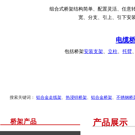
组合式桥架结构简单、配置灵活、任意
宽、分支、引上、引下安
电缆桥
包括桥架
安装支架
、
立柱
、
托臂
搜索关键词：
铝合金走线架
、
热浸锌桥架
、
铝合金桥架
、
不锈钢桥
桥架产品
产品展示