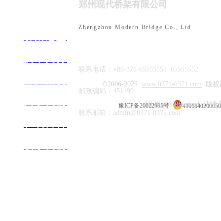
郑州现代桥架有限公司
双立柱立管
产品展示
Zhengzhou Modern Bridge Co., Ltd
桥架选型
技术支持
联系电话：+86-371-65555551 65555552
客户案例
©2006-2025
www
.0371-0371.com
版权
邮政编码：451199
关于我们
综合系统侧向
All Rights Reserved 法
豫ICP备20022985号
410184020005
联系邮箱：admin@0371-0371.com
在线留言
联系​我们
综合系统双向