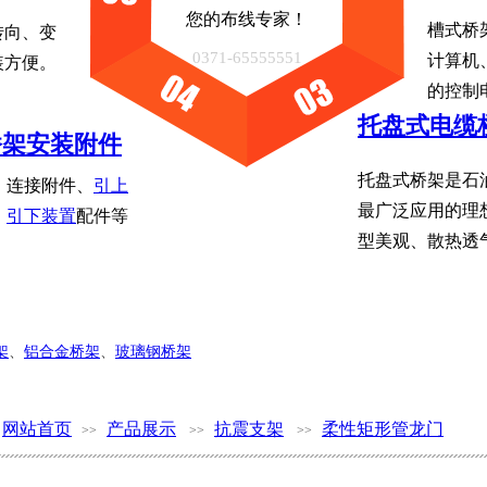
您的布线专家！
槽式桥
转向、变
0371-65555551
计算机
装方便。
的控制
托盘式电缆
架安装附件​
托盘式桥架是石
、连接附件、
引上
最广泛应用的理
引下装置
配件等
型美观、散热透
架
、
铝合金桥架
、
玻璃钢桥架
网站首页
产品展示
抗震支架
柔性矩形管龙门
>>
>>
>>