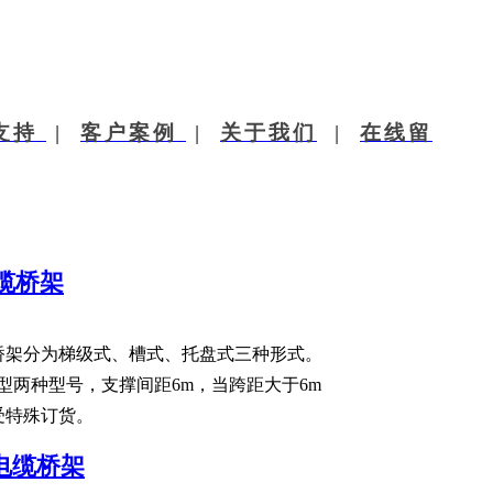
现代桥架 中原之星 专注桥架16载​
支持
|
客户案例
|
关于我们
|
在线留
缆桥架
桥架分为梯级式、槽式、托盘式三种形式。
型两种型号，支撑间距6m，当跨距大于6m
受特殊订货。
电缆桥架