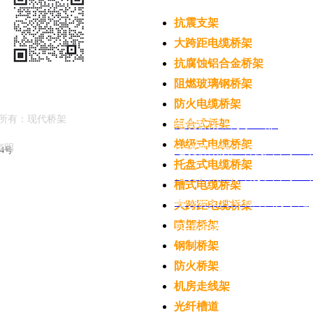
抗震支架
大跨距电缆桥架
抗腐蚀铝合金桥架
阻燃玻璃钢桥架
防火电缆桥架
所有：现代桥架
组合式桥架
电缆
桥架上海事业部
梯级式电缆桥架
律声明
电缆桥架浙江省杭州市事业
04号
托盘式电缆桥架
电缆桥架江苏省苏州市事业
槽式电缆桥架
电缆桥架河南省郑州办事处
大跨距电缆桥架
喷塑桥架
四川省成都市桥架事业部
钢制桥架
防火桥架
机房走线架
光纤槽道