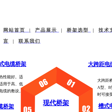
网站首页 |
产品展示
|
桥架选型
|
技术
言
|
联系​我们
式电缆桥架
大跨距电
热性能好。适
大跨距
适用于高、低
A型、B
电缆的敷设。​
时可接
现代桥架
槽式
缆桥架