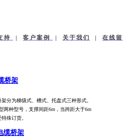
现代桥架 中原之星 专注桥架16载​
支持
|
客户案例
|
关于我们
|
在线留
缆桥架
桥架分为梯级式、槽式、托盘式三种形式。
型两种型号，支撑间距6m，当跨距大于6m
受特殊订货。
电缆桥架