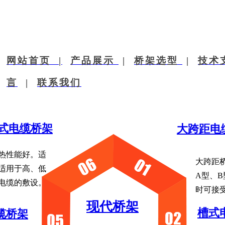
网站首页 |
产品展示
|
桥架选型
|
技术
言
|
联系​我们
式电缆桥架
大跨距电
热性能好。适
大跨距
适用于高、低
A型、B
电缆的敷设。​
时可接
现代桥架
槽式
缆桥架