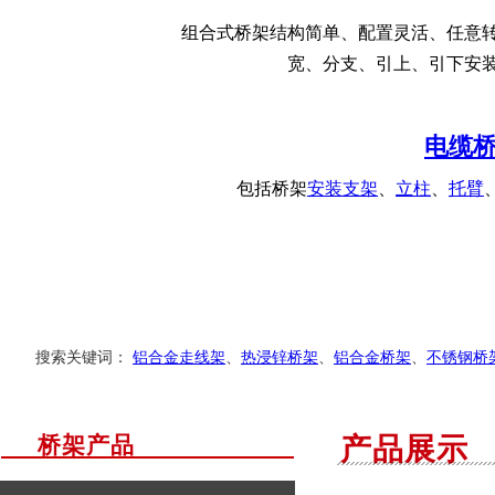
组合式桥架结构简单、配置灵活、任意
宽、分支、引上、引下安
电缆桥
包括桥架
安装支架
、
立柱
、
托臂
搜索关键词：
铝合金走线架
、
热浸锌桥架
、
铝合金桥架
、
不锈钢桥
桥架产品
产品展示