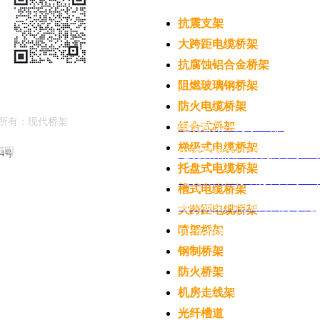
抗震支架
大跨距电缆桥架
抗腐蚀铝合金桥架
阻燃玻璃钢桥架
防火电缆桥架
所有：现代桥架
组合式桥架
电缆
桥架上海事业部
梯级式电缆桥架
律声明
电缆桥架浙江省杭州市事业
04号
托盘式电缆桥架
电缆桥架江苏省苏州市事业
槽式电缆桥架
电缆桥架河南省郑州办事处
大跨距电缆桥架
喷塑桥架
四川省成都市桥架事业部
钢制桥架
防火桥架
机房走线架
光纤槽道