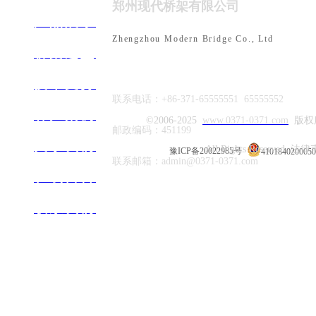
郑州现代桥架有限公司
双立柱立管
产品展示
Zhengzhou Modern Bridge Co., Ltd
桥架选型
技术支持
联系电话：+86-371-65555551 65555552
客户案例
©2006-2025
www
.0371-0371.com
版权
邮政编码：451199
关于我们
综合系统侧向
All Rights Reserved 法
豫ICP备20022985号
410184020005
联系邮箱：admin@0371-0371.com
在线留言
联系​我们
综合系统双向