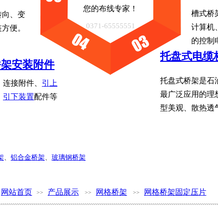
您的布线专家！
槽式桥
转向、变
0371-65555551
计算机
装方便。
的控制
托盘式电缆
架安装附件​
托盘式桥架是石
、连接附件、
引上
最广泛应用的理
引下装置
配件等
型美观、散热透
架
、
铝合金桥架
、
玻璃钢桥架
网站首页
产品展示
网格桥架
网格桥架固定压片
>>
>>
>>