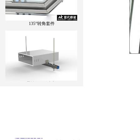
135°转角套件
柔性矩形管龙门
网站首页