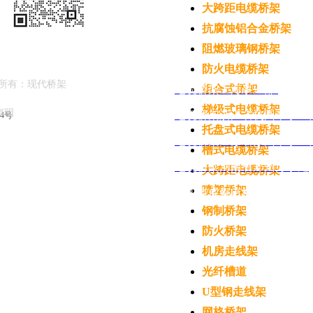
选择，应按桥架规格、层数、跨距等条件配置并应满足荷载的要求。
大跨距电缆桥架
抗腐蚀铝合金桥架
阻燃玻璃钢桥架
防火电缆桥架
槽式电缆桥架
型号规格列表
所有：现代桥架
电缆
桥架上海事业部
组合式桥架
梯级式电缆桥架
律声明
电缆桥架浙江省杭州市事业
04号
托盘式电缆桥架
电缆桥架江苏省苏州市事业
槽式电缆桥架
XQJ-C-2A水平弯通
XQJ-C-3A水平三通
XQJ-C-4A水
电缆桥架河南省郑州办事处
大跨距电缆桥架
喷塑桥架
四川省成都市桥架事业部
钢制桥架
防火桥架
机房走线架
三
XQJ-C-3B上垂直等径三
XQJ-C-3C下垂直等径三
XQJ-C-2B垂直
通
通
通
光纤槽道
U型钢走线架
网格桥架