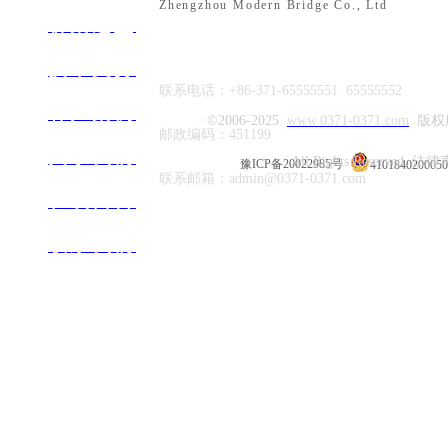
Zhengzhou Modern Bridge Co., Ltd
支、吊架规格的
桥架选型
技术支持
联系电话：+86-371-65555551 65555552
客户案例
©2006-2025
www
.0371-0371.com
版权
邮政编码：451199
关于我们
All Rights Reserved 法
豫ICP备20022985号
410184020005
联系邮箱：admin@0371-0371.com
在线留言
XQJ-C-1A槽式直通
联系​我们
XQJ-C-3G下垂直等径
通