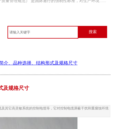
质量管理规范） 是国际通行的强制性标准，对生产环境......
库有限公司平舆分公司
搜索
分公司成立于2015年7月20日，是从事粮食仓储......
简介、品种选择、结构形式及规格尺寸
公路桃花峪隧道工程
，双向六车道小净距隧道，洞室间最小净距3.85......
式及规格尺寸
缆及其它高灵敏系统的控制电缆等，它对控制电缆屏蔽干扰和重腐蚀环境