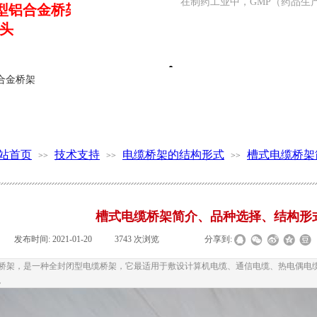
在制药工业中，GMP（药品生产
-06型铝合金桥架终
头
合金桥架
中央储备粮新蔡直属
合金桥架
中央储备粮新蔡直属库有限公司平舆
站首页
技术支持
电缆桥架的结构形式
槽式电缆桥架
>>
>>
>>
河南武陟至西峡高速
2013年建成通车，隧道长620m
槽式电缆桥架简介、品种选择、结构形
|
发布时间:
2021-01-20
|
3743
次浏览
|
|
分享到:
桥架，是一种全封闭型电缆桥架，它最适用于敷设计算机电缆、通信电缆、热电偶电
。