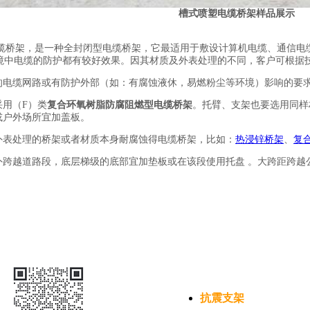
槽式喷塑电缆桥架样品展示
缆桥架，是一种全封闭型电缆桥架，它最适用于敷设计算机电缆、通信电
境中电缆的防护都有较好效果。因其材质及外表处理的不同，客户可根据
的电缆网路或有防护外部（如：有腐蚀液休，易燃粉尘等环境）影响的要
采用（F）类
复合环氧树脂防腐阻燃型电缆桥架
。托臂、支架也要选用同样
或户外场所宜加盖板。
外表处理的桥架或者材质本身耐腐蚀得电缆桥架，比如：
热浸锌桥架
、
复
外跨越道路段，底层梯级的底部宜加垫板或在该段使用托盘 。大跨距跨越
时可以本着一下三点原则从《槽式电缆桥架型号规格列表》中挑选适合
就按下表选择，并应符合电缆填充率不超过有关标准规范的规定值，动力电缆可取
。
规格应符合工程布置条件并与桥架相配套。
抗震支架