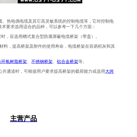
缆、热电偶电缆及其它高灵敏系统的控制电缆等，它对控制电
技术要求选用适合的品种，可以参考一下几个方面：
求时，应选用槽式复合型防腐屏蔽电缆桥架（带盖）。
材料，提高桥架及附件的使用寿命，电缆桥架在容易积灰和其
合环氧树脂桥架
、
不锈钢桥架
、
铝合金桥架
等。
公共通道时，可根据用户要求提高桥架的载荷能力或选用
大跨
的桥架。
40-50%，控制电缆可取50-70%，另外需予留10-25%
主营产品