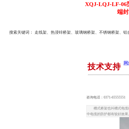
XQJ-LQJ-LF
端封
抗腐蚀铝
搜索关键词： 走线架、热浸锌桥架、玻璃钢桥架、不锈钢桥架、铝
电缆桥架概论
网
技术支持
电缆桥架的选择
咨询电话：0371-65555551
槽式桥架也叫槽式电缆
桥架安装新工艺新技术
中电缆的防护都有较好效果