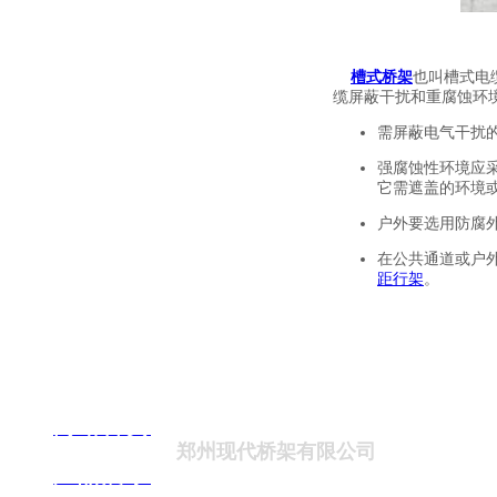
资料下载
槽式桥架
也叫槽式电
缆屏蔽干扰和重腐蚀环
需屏蔽电气干扰
强腐蚀性环境应
它需遮盖的环境
户外要选用防腐
在公共通道或户
距行架
。
客户选择槽式桥架规格
桥架的宽度和高度
网站首页
的式程发展余量
郑州现代桥架有限公司
产品展示
各种弯通及附件