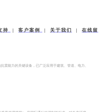
现代桥架 中原之星 专注桥架16载​
支持
|
客户案例
|
关于我们
|
在线留
施抗震能力的关键设备，已广泛应用于建筑、管道、电力、
桥架如何凭‘洁净耐腐’成为GMP车间标