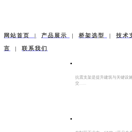
网站首页 |
产品展示
|
桥架选型
|
技术
言
|
联系​我们
抗震支架应用场景
抗震支架是提升建筑与关键设
交......
从化工到制药：不锈钢
配......